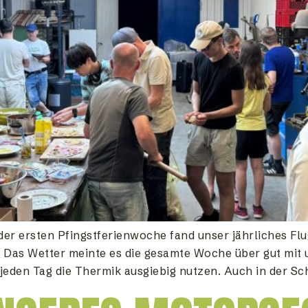
er ersten Pfingstferienwoche fand unser jährliches Flu
. Das Wetter meinte es die gesamte Woche über gut mit
den Tag die Thermik ausgiebig nutzen. Auch in der Sch