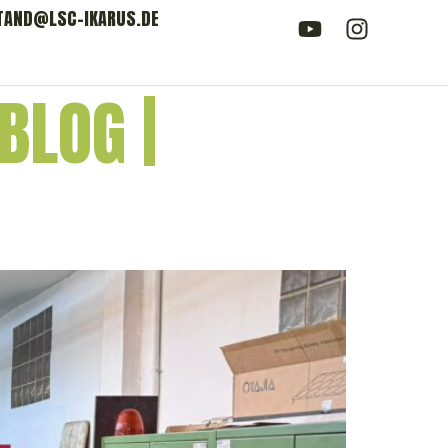
TAND@LSC-IKARUS.DE
BLOG |