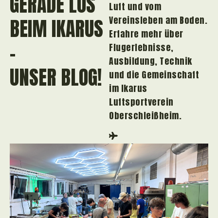
GERADE LOS
Luft und vom
Vereinsleben am Boden.
BEIM IKARUS
Erfahre mehr über
-
Flugerlebnisse,
Ausbildung, Technik
UNSER BLOG!
und die Gemeinschaft
im
Ikarus
Luftsportverein
Oberschleißheim
.