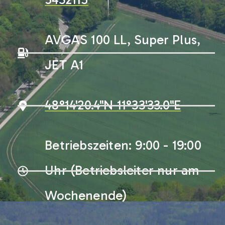
AVGAS 100 LL, Super Plus,
JET A1
48°14'20.4"N 11°33'33.0"E
Betriebszeiten: 9:00 - 19:00
Uhr (Betriebsleiter nur am
Wochenende)