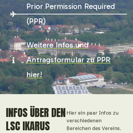
Prior Permission Required
(PPR)
Weitere Infos und
Antragsformular zu PPR
hier!
INFOS ÜBER DEN
Hier ein paar Infos zu
verschiedenen
LSC IKARUS
Bereichen des Vereins.